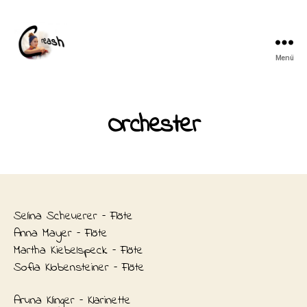
Menü
creash
Orchester
Selina Scheuerer – Flöte
Anna Mayer – Flöte
Martha Kiebelspeck – Flöte
Sofia Klobensteiner – Flöte
Aruna Klinger – Klarinette